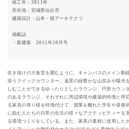
竣工年：2011年

所在地：宮城県仙台市

建築設計：山本・堀アーキテクツ

掲載誌

・新建築　2011年10月号

吹き抜けの大食堂を囲むように、キャンパスのメイン動
添うクイックカウンター、遠景の緑豊かな山並みや陽光
しむことができるゆったりとしたラウンジ、円形カウン
のあるラウンジ、それぞれに周辺環境や建築的特徴と呼
る家具の有り様を特徴付けて、授業を離れた学生や昼夜
に励む人たちの日常の生活の様々なアクティビティーを
る環境つくりをしている。また、家具の素材に使用した
イトアッシュの無垢材やカラマツLVLなどを素地仕上げと